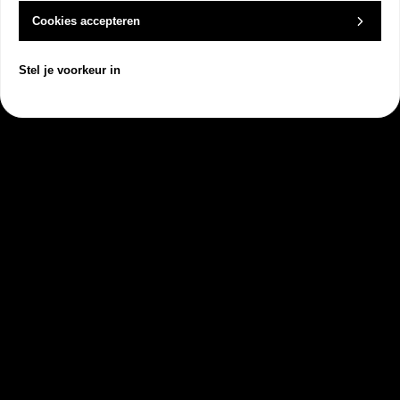
Cookies accepteren
Plan een vrijblijvend
Stel je voorkeur in
kennismakingsgesprek met
Dock
Wij tonen graag alle mogelijkheden die
Dock te bieden heeft
Dock
Klantbeheer
Producten
Orderbeheer