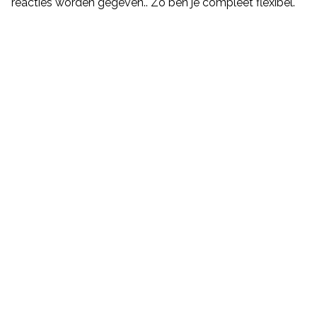
reacties worden gegeven.. Zo ben je compleet flexibel.
Projectbeheer
Productbeheer
Magazijnbeheer
Contentbeheer
Kassa
Info
Dock
Producten
Contact