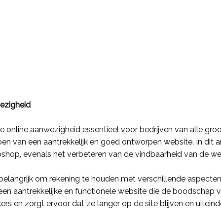
wezigheid
Dock apps
 online aanwezigheid essentieel voor bedrijven van alle groot
en van een aantrekkelijk en goed ontworpen website. In dit a
Klantbeheer
bshop
, evenals het verbeteren van de
vindbaarheid
van de we
Orderbeheer
 belangrijk om rekening te houden met verschillende aspecten
personeelsbeheer
een aantrekkelijke en functionele
website
die de boodschap va
s en zorgt ervoor dat ze langer op de site blijven en uitein
Projectbeheer