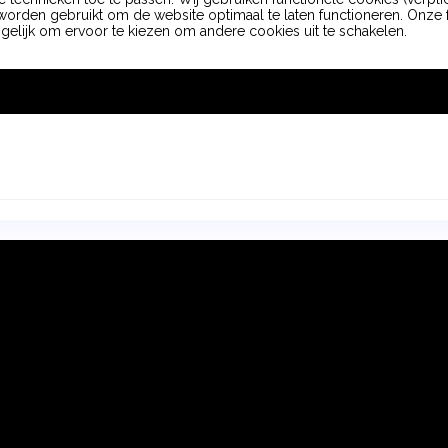
orden gebruikt om de website optimaal te laten functioneren. Onze f
ogelijk om ervoor te kiezen om andere cookies uit te schakelen.
rijblijvend kennismakingsgespr
Wij tonen graag alle mogelijkheden die Dock te bieden heeft
k
Klantbeheer
ducten
Orderbeheer
tact
Personeelsbeheer
Projectbeheer