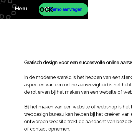
Menu
Demo aanvragen
Grafisch design voor een succesvolle online aan
Info
In de moderne wereld is het hebben van een sterke
aspecten van een online aanwezigheid is het hebb
Dock
de rol ervan bij het maken van een
website
of
we
Producten
Bij het maken van een
website
of
webshop
is het
Contact
webdesign
bureau kan helpen bij het creëren van 
ontworpen
website
trekt de aandacht van bezoeker
of contact opnemen.