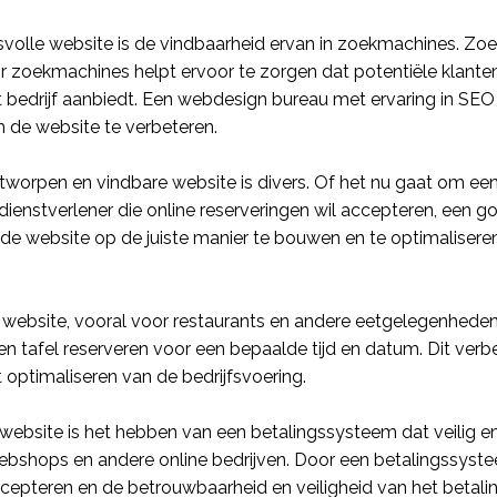
Productbeheer
volle website is de
vindbaarheid
ervan in zoekmachines. Zoe
Magazijnbeheer
 zoekmachines helpt ervoor te zorgen dat potentiële klant
Contentbeheer
 bedrijf aanbiedt. Een
webdesign bureau
met ervaring in
SEO
 de website te verbeteren.
Kassa
tworpen en vindbare website is divers. Of het nu gaat om ee
dienstverlener die online
reserveringen
wil accepteren, een 
r de
website
op de juiste manier te bouwen en te optimalisere
n website, vooral voor restaurants en andere eetgelegenheden
 tafel reserveren voor een bepaalde tijd en datum. Dit verbet
et optimaliseren van de bedrijfsvoering.
website
is het hebben van een
betalingssysteem
dat veilig e
ebshops
en andere online bedrijven. Door een
betalingssyste
ccepteren en de betrouwbaarheid en veiligheid van het betal