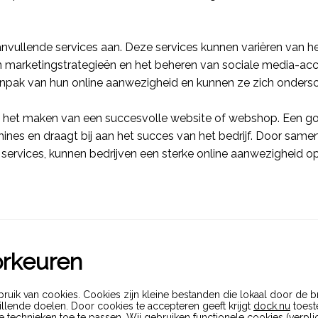
anvullende
services
aan. Deze
services
kunnen variëren van he
n marketingstrategieën en het beheren van sociale media-ac
aanpak van hun online aanwezigheid en kunnen ze zich onders
bij het maken van een succesvolle website of
webshop
. Een 
nes en draagt bij aan het succes van het bedrijf. Door sam
n
services
, kunnen bedrijven een sterke online aanwezigheid o
orkeuren
ruik van cookies. Cookies zijn kleine bestanden die lokaal door de
lende doelen. Door cookies te accepteren geeft krijgt
dock.nu
toest
e technieken toe te passen. Wij gebruiken functionele cookies (verplic