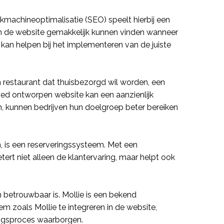
kmachineoptimalisatie (
SEO
) speelt hierbij een
en de
website
gemakkelijk kunnen vinden wanneer
kan helpen bij het implementeren van de juiste
n restaurant dat
thuisbezorgd
wil worden, een
goed ontworpen
website
kan een aanzienlijk
n, kunnen bedrijven hun doelgroep beter bereiken
, is een
reserveringssysteem
. Met een
ert niet alleen de klantervaring, maar helpt ook
n betrouwbaar is.
Mollie
is een bekend
em zoals Mollie
te integreren in de website,
ingsproces waarborgen.