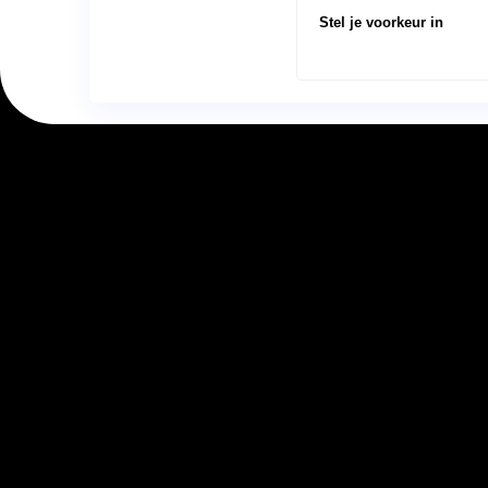
Plan een v
Stel je voorkeur in
Doc
Pro
Con