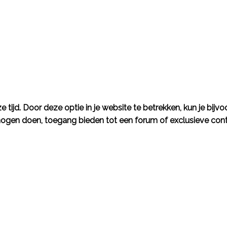
 tijd. Door deze optie in je website te betrekken, kun je bijv
ogen doen, toegang bieden tot een forum of exclusieve conte
Dock apps
Klantbeheer
Orderbeheer
personeelsbeheer
Projectbeheer