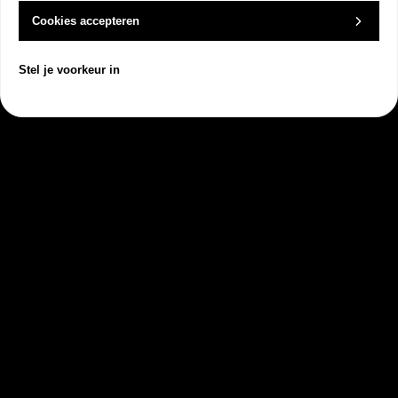
Cookies accepteren
Plan een vrijblijvend
Stel je voorkeur in
kennismakingsgesprek met
Dock
Wij tonen graag alle mogelijkheden die
Dock te bieden heeft
Dock
Klantbeheer
Producten
Orderbeheer