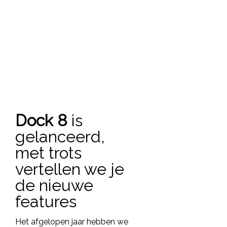
Functies
Dock 8
is
gelanceerd,
Terug
met trots
Dock apps
vertellen we je
Klantbeheer
de nieuwe
Orderbeheer
features
personeelsbeheer
Het afgelopen jaar hebben we