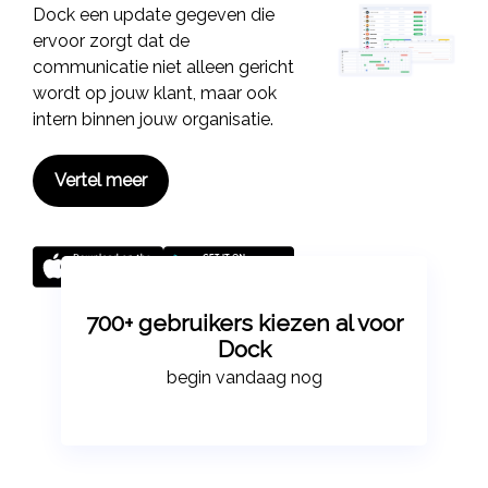
Projectbeheer
Dock een update gegeven die
ervoor zorgt dat de
Productbeheer
communicatie niet alleen gericht
Magazijnbeheer
wordt op jouw klant, maar ook
intern binnen jouw organisatie.
Contentbeheer
Kassa
Vertel meer
Info
Dock
Producten
700+ gebruikers kiezen al voor
Contact
Dock
begin vandaag nog