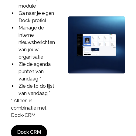
module
Ga naar je eigen
Dock-profiel
Manage de
interne
nieuwsberichten
van jouw
organisatie
Zie de agenda
punten van
vandaag *
Zie de to do lijst
van vandaag *
* Alleen in
combinatie met
Dock-CRM
Dock CRM