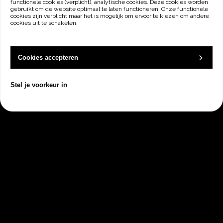
functionele cookies (verplicht), analytische cookies. Deze cookies worden
gebruikt om de website optimaal te laten functioneren. Onze functionele
cookies zijn verplicht maar het is mogelijk om ervoor te kiezen om andere
cookies uit te schakelen.
Cookies accepteren
Plan een vrijblijvend
Stel je voorkeur in
kennismakingsgesprek met
Dock
Wij tonen graag alle mogelijkheden die
Dock te bieden heeft