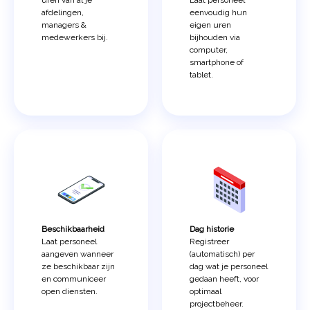
uren van al je
Laat personeel
afdelingen,
eenvoudig hun
managers &
eigen uren
medewerkers bij.
bijhouden via
computer,
smartphone of
tablet.
Beschikbaarheid
Dag historie
Laat personeel
Registreer
aangeven wanneer
(automatisch) per
ze beschikbaar zijn
dag wat je personeel
en communiceer
gedaan heeft, voor
open diensten.
optimaal
projectbeheer.