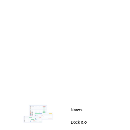
Functies
Terug
Dock apps
Klantbeheer
Orderbeheer
Nieuws
personeelsbeheer
Dock 8.0