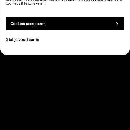
cookies uit te schakelen.
Cookies accepteren
Plan een vrijblijvend
Stel je voorkeur in
kennismakingsgesprek met
Dock
Wij tonen graag alle mogelijkheden die
Dock te bieden heeft