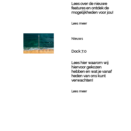
Projectbeheer
Lees over de nieuwe
features en ontdek de
mogelijkheden voor jou!
Productbeheer
Lees meer
Magazijnbeheer
Contentbeheer
Nieuws
Kassa
Dock 7.0
Info
Lees hier waarom wij
hiervoor gekozen
Dock
hebben en wat je vanaf
heden van ons kunt
Producten
verwachten!
Contact
Lees meer